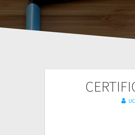
Navegación
CERTIFI
de
UC
entradas