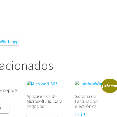
lacionados
¡Oferta
 y soporte
Aplicaciones de
Sistema de
Microsoft 365 para
Facturación
negocios
electrónica
S
El
El
$
2
$
1