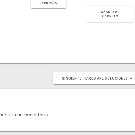
LEER MÁS
precio
precio
original
actual
AÑADIR AL
CARRITO
era:
es:
$ 2.
$ 1.
SIGUIENTE
SIGUIENTE:
HARDWARE SOLUCIONES
POST:
publicar un comentario.