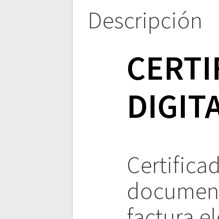
Descripción
CERTI
DIGIT
Certificad
document
factura el